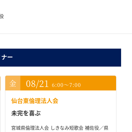
役
ミナー
08/21
6:00～7:00
仙台東倫理法人会
未完を喜ぶ
宮城県倫理法人会 しきなみ短歌会 補佐役／県