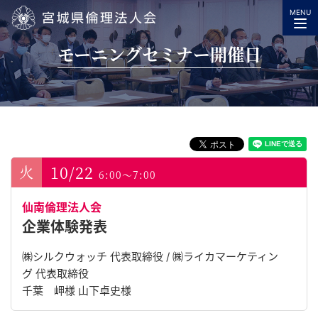
MENU
宮城県倫理法人会
モーニングセミナー開催日
10/22
6:00～7:00
仙南倫理法人会
企業体験発表
㈱シルクウォッチ 代表取締役 / ㈱ライカマーケティン
グ 代表取締役
千葉 岬様 山下卓史様