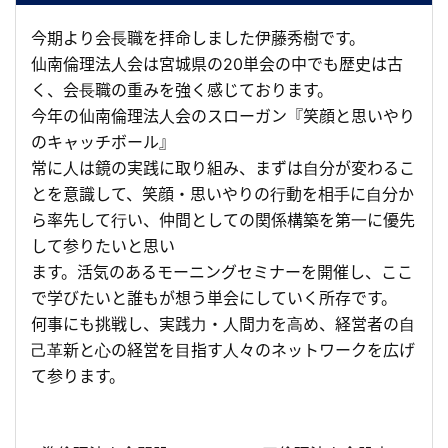
今期より会⻑職を拝命しました伊藤秀樹です。
仙南倫理法⼈会は宮城県の20単会の中でも歴史は古
く、会⻑職の重みを強く感じております。
今年の仙南倫理法⼈会のスローガン『笑顔と思いやり
のキャッチボール』
常に⼈は鏡の実践に取り組み、まずは⾃分が変わるこ
とを意識して、笑顔・思いやりの⾏動を相⼿に⾃分か
ら率先して⾏い、仲間としての関係構築を第⼀に優先
して参りたいと思い
ます。活気のあるモーニングセミナーを開催し、ここ
で学びたいと誰もが想う単会にしていく所存です。
何事にも挑戦し、実践⼒・⼈間⼒を⾼め、経営者の⾃
⼰⾰新と⼼の経営を⽬指す⼈々のネットワークを広げ
て参ります。