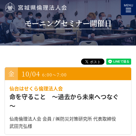
MENU
宮城県倫理法人会
モーニングセミナー開催日
10/04
6:00～7:00
仙台はせくら倫理法人会
命を守ること ～過去から未来へつなぐ
～
仙南倫理法人会 会員 / ㈱防災対策研究所 代表取締役
武田充弘様