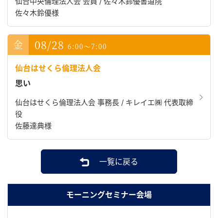
仙台中央倫理法人会 会員 / 佐々木鈴優書道院
佐々木鈴優様
08/28
6:00～7:00
仙台はせくら倫理法人会
思い
仙台はせくら倫理法人会 事務長 / キレイエ㈱ 代表取締
役
佐藤達典様
一覧に戻る
モーニングセミナー会場