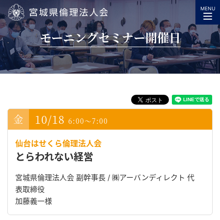
MENU
宮城県倫理法人会
モーニングセミナー開催日
10/18
6:00～7:00
仙台はせくら倫理法人会
とらわれない経営
宮城県倫理法人会 副幹事長 / ㈱アーバンディレクト 代
表取締役
加藤義一様