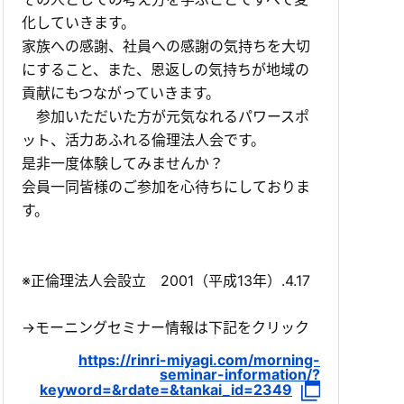
化していきます。
家族への感謝、社員への感謝の気持ちを大切
にすること、また、恩返しの気持ちが地域の
貢献にもつながっていきます。
参加いただいた方が元気なれるパワースポ
ット、活力あふれる倫理法人会です。
是非一度体験してみませんか？
会員一同皆様のご参加を心待ちにしておりま
す。
※正倫理法人会設立 2001（平成13年）.4.17
→モーニングセミナー情報は下記をクリック
https://rinri-miyagi.com/morning-
seminar-information/?
keyword=&rdate=&tankai_id=2349