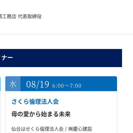
崎工務店 代表取締役
ミナー
08/19
6:00～7:00
さくら倫理法人会
母の愛から始まる未来
仙台はせくら倫理法人会 / ㈱慶心建設