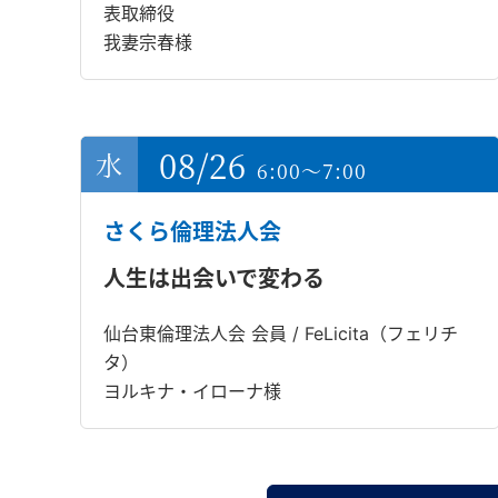
表取締役
我妻宗春様
08/26
6:00～7:00
さくら倫理法人会
人生は出会いで変わる
仙台東倫理法人会 会員 / FeLicita（フェリチ
タ）
ヨルキナ・イローナ様