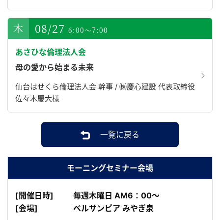
08/27
6:00～7:00
あさひな倫理法人会
母の愛から始まる未来
仙台はせくら倫理法人会 幹事 / ㈱慶心建設 代表取締役
佐々木慶大様
一覧に戻る
モーニングセミナー会場
[開催日時]
毎週木曜日 AM6：00～
[会場]
ベルサンピア みやぎ泉