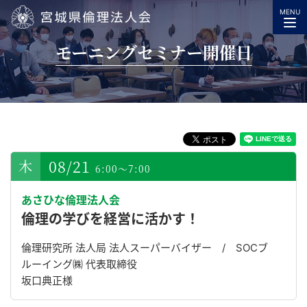
MENU
宮城県倫理法人会
モーニングセミナー開催日
08/21
6:00～7:00
あさひな倫理法人会
倫理の学びを経営に活かす！
倫理研究所 法人局 法人スーパーバイザー / SOCブ
ルーイング㈱ 代表取締役
坂口典正様