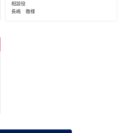
相談役
長嶋 徹様