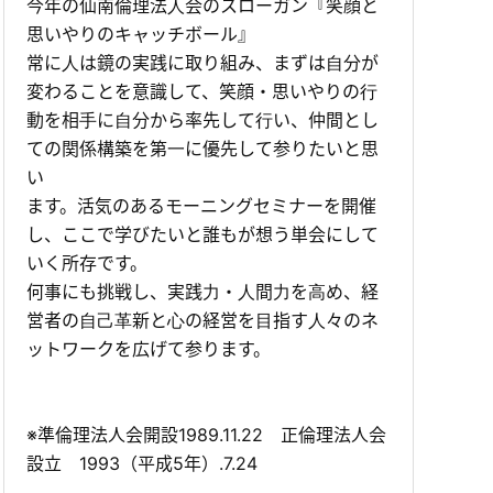
今年の仙南倫理法⼈会のスローガン『笑顔と
思いやりのキャッチボール』
常に⼈は鏡の実践に取り組み、まずは⾃分が
変わることを意識して、笑顔・思いやりの⾏
動を相⼿に⾃分から率先して⾏い、仲間とし
ての関係構築を第⼀に優先して参りたいと思
い
ます。活気のあるモーニングセミナーを開催
し、ここで学びたいと誰もが想う単会にして
いく所存です。
何事にも挑戦し、実践⼒・⼈間⼒を⾼め、経
営者の⾃⼰⾰新と⼼の経営を⽬指す⼈々のネ
ットワークを広げて参ります。
※準倫理法人会開設1989.11.22 正倫理法人会
設立 1993（平成5年）.7.24