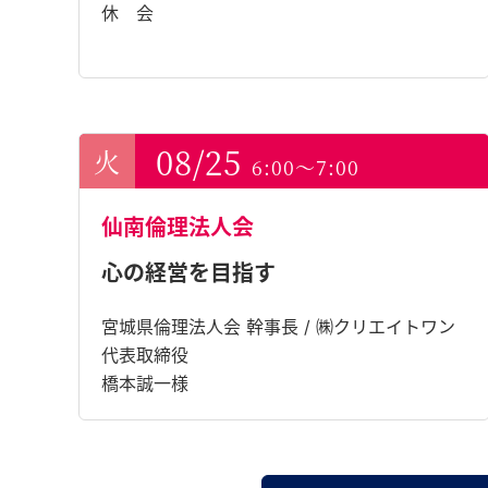
休 会
08/25
6:00～7:00
仙南倫理法人会
心の経営を目指す
宮城県倫理法人会 幹事長 / ㈱クリエイトワン
代表取締役
橋本誠一様