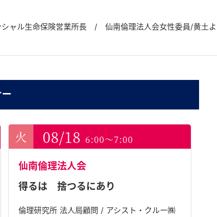
ャル生命保険営業所長 / 仙南倫理法人会女性委員/黄土よもぎ
ナー
08/18
6:00～7:00
仙南倫理法人会
得るは 捨つるにあり
倫理研究所 法人局顧問 / アシスト・クルー㈱