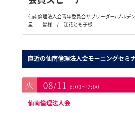
仙南倫理法人会青年委員会サブリーダー/プルデンシ
星 智様 / 江花とも子様
直近の仙南倫理法人会モーニングセミ
08/11
6:00～7:00
仙南倫理法人会