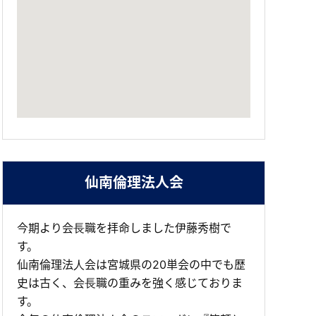
仙南倫理法人会
今期より会⻑職を拝命しました伊藤秀樹で
す。
仙南倫理法⼈会は宮城県の20単会の中でも歴
史は古く、会⻑職の重みを強く感じておりま
す。