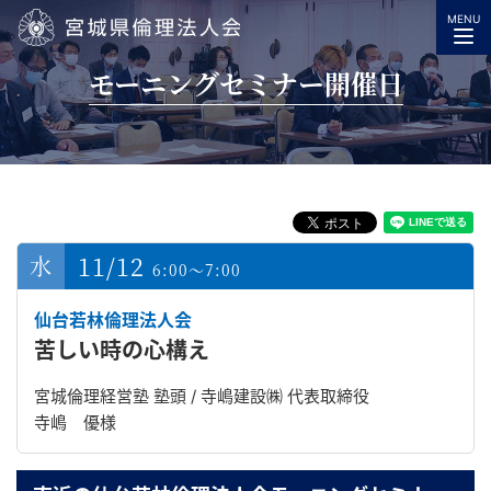
MENU
宮城県倫理法人会
モーニングセミナー開催日
11/12
6:00～7:00
仙台若林倫理法人会
苦しい時の心構え
宮城倫理経営塾 塾頭 / 寺嶋建設㈱ 代表取締役
寺嶋 優様