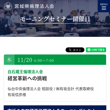
MENU
宮城県倫理法人会
モーニングセミナー開催日
11/20
6:00～7:00
白石蔵王倫理法人会
経営革新への挑戦
仙台中央倫理法人会 相談役 / ㈱有坂会計 代表取締役
有坂信彦様