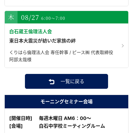
08/27
6:00～7:00
白石蔵王倫理法人会
東日本大震災が紡いだ家族の絆
くりはら倫理法人会 専任幹事 / ピース㈱ 代表取締役
阿部太哉様
一覧に戻る
モーニングセミナー会場
[開催日時]
毎週木曜日 AM6：00～
[会場]
白石中学校ミーティングルーム