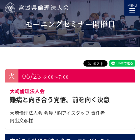
MENU
宮城県倫理法人会
モーニングセミナー開催日
06/23
6:00～7:00
大崎倫理法人会
難病と向き合う覚悟。前を向く決意
大崎倫理法人会 会員 / ㈱アイスタッフ 責任者
内出文彦様