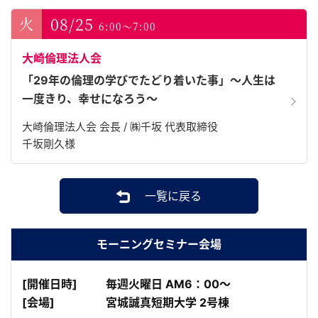
08/25
6:00～7:00
大崎倫理法人会
「29年の倫理の学びでたどり着いた事」～人生は
一度きり、幸せになろう～
大崎倫理法人会 会長 / ㈱千坂 代表取締役
千坂剛久様
一覧に戻る
モーニングセミナー会場
[開催日時]
毎週火曜日 AM6：00～
[会場]
宮城誠真短期大学 2号棟