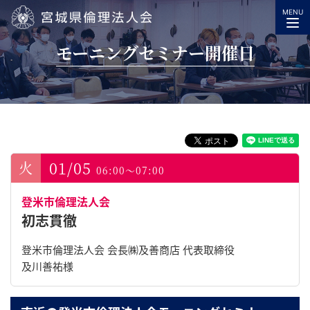
MENU
宮城県倫理法人会
モーニングセミナー開催日
01/05
06:00～07:00
登米市倫理法人会
初志貫徹
登米市倫理法人会 会長㈱及善商店 代表取締役
及川善祐様