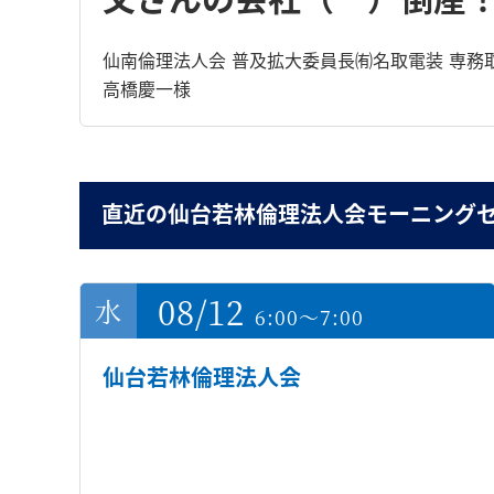
仙南倫理法人会 普及拡大委員長㈲名取電装 専務
高橋慶一様
直近の仙台若林倫理法人会モーニング
08/12
6:00～7:00
仙台若林倫理法人会