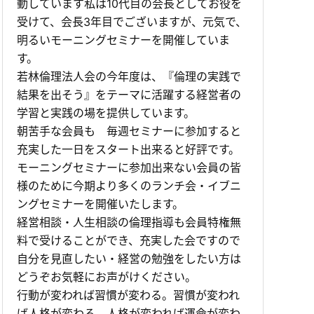
動しています私は10代目の会長としてお役を
受けて、会長3年目でございますが、元気で、
明るいモーニングセミナーを開催していま
す。
若林倫理法人会の今年度は、『倫理の実践で
結果を出そう』をテーマに活躍する経営者の
学習と実践の場を提供しています。
朝苦手な会員も 毎週セミナーに参加すると
充実した一日をスタート出来ると好評です。
モーニングセミナーに参加出来ない会員の皆
様のために今期より多くのランチ会・イブニ
ングセミナーを開催いたします。
経営相談・人生相談の倫理指導も会員特権無
料で受けることができ、充実した会ですので
自分を見直したい・経営の勉強をしたい方は
どうぞお気軽にお声がけください。
行動が変われば習慣が変わる。習慣が変われ
ば人格が変わる。人格が変われば運命が変わ