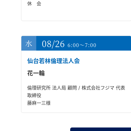
休 会
08/26
6:00～7:00
仙台若林倫理法人会
花一輪
倫理研究所 法人局 顧問 / 株式会社フジマ 代表
取締役
藤麻一三様