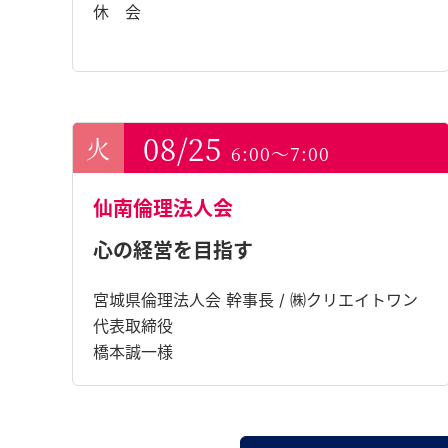
休 会
08/25
6:00～7:00
仙南倫理法人会
心の経営を目指す
宮城県倫理法人会 幹事長 / ㈱クリエイトワン
代表取締役
橋本誠一様