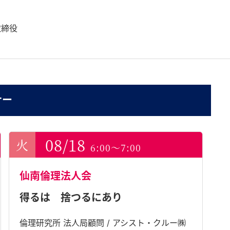
取締役
ナー
08/18
6:00～7:00
仙南倫理法人会
得るは 捨つるにあり
倫理研究所 法人局顧問 / アシスト・クルー㈱