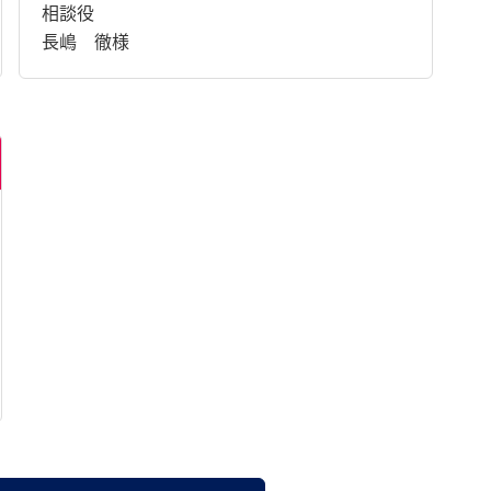
相談役
長嶋 徹様