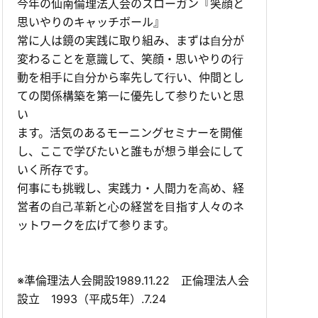
今年の仙南倫理法⼈会のスローガン『笑顔と
思いやりのキャッチボール』
常に⼈は鏡の実践に取り組み、まずは⾃分が
変わることを意識して、笑顔・思いやりの⾏
動を相⼿に⾃分から率先して⾏い、仲間とし
ての関係構築を第⼀に優先して参りたいと思
い
ます。活気のあるモーニングセミナーを開催
し、ここで学びたいと誰もが想う単会にして
いく所存です。
何事にも挑戦し、実践⼒・⼈間⼒を⾼め、経
営者の⾃⼰⾰新と⼼の経営を⽬指す⼈々のネ
ットワークを広げて参ります。
※準倫理法人会開設1989.11.22 正倫理法人会
設立 1993（平成5年）.7.24