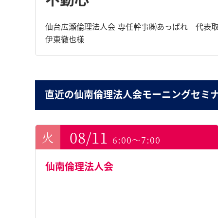
仙台広瀬倫理法人会 専任幹事㈱あっぱれ 代表
伊東徹也様
直近の仙南倫理法人会モーニングセミ
08/11
6:00～7:00
仙南倫理法人会