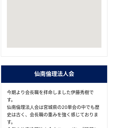
仙南倫理法人会
今期より会⻑職を拝命しました伊藤秀樹で
す。
仙南倫理法⼈会は宮城県の20単会の中でも歴
史は古く、会⻑職の重みを強く感じておりま
す。