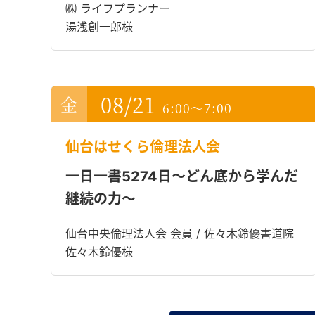
㈱ ライフプランナー
湯浅創一郎様
08/21
6:00～7:00
仙台はせくら倫理法人会
一日一書5274日～どん底から学んだ
継続の力～
仙台中央倫理法人会 会員 / 佐々木鈴優書道院
佐々木鈴優様