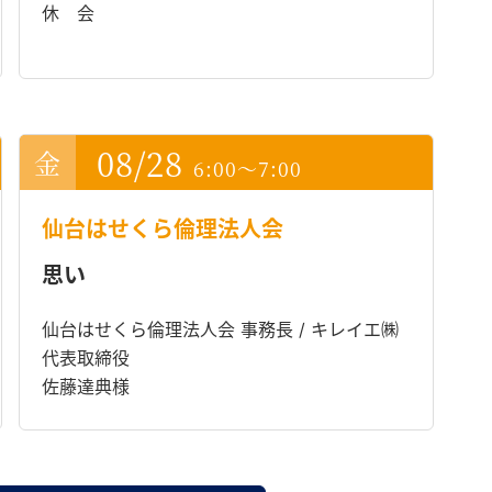
休 会
08/28
6:00～7:00
仙台はせくら倫理法人会
思い
仙台はせくら倫理法人会 事務長 / キレイエ㈱
代表取締役
佐藤達典様