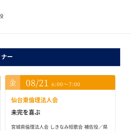
役
ミナー
08/21
6:00～7:00
仙台東倫理法人会
未完を喜ぶ
宮城県倫理法人会 しきなみ短歌会 補佐役／県