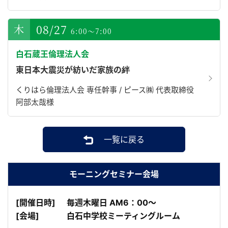
08/27
6:00～7:00
白石蔵王倫理法人会
東日本大震災が紡いだ家族の絆
くりはら倫理法人会 専任幹事 / ピース㈱ 代表取締役
阿部太哉様
一覧に戻る
モーニングセミナー会場
[開催日時]
毎週木曜日 AM6：00～
[会場]
白石中学校ミーティングルーム