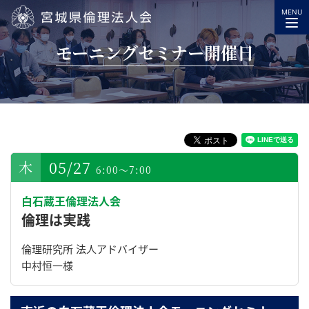
MENU
宮城県倫理法人会
モーニングセミナー開催日
05/27
6:00～7:00
白石蔵王倫理法人会
倫理は実践
倫理研究所 法人アドバイザー
中村恒一様