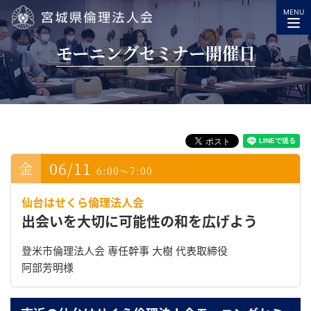
MENU
宮城県倫理法人会
モーニングセミナー開催日
06/11
6:00～7:00
仙台はせくら倫理法人会
出会いを大切に可能性の和を広げよう
登米市倫理法人会 専任幹事 大樹 代表取締役
阿部芳明様