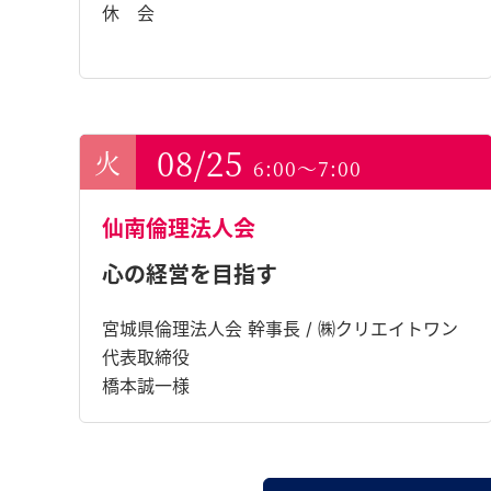
休 会
08/25
6:00～7:00
仙南倫理法人会
心の経営を目指す
宮城県倫理法人会 幹事長 / ㈱クリエイトワン
代表取締役
橋本誠一様