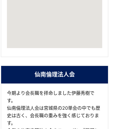
仙南倫理法人会
今期より会⻑職を拝命しました伊藤秀樹で
す。
仙南倫理法⼈会は宮城県の20単会の中でも歴
史は古く、会⻑職の重みを強く感じておりま
す。