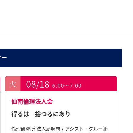
ナー
08/18
6:00～7:00
仙南倫理法人会
得るは 捨つるにあり
倫理研究所 法人局顧問 / アシスト・クルー㈱