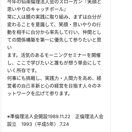
今年の仙南倫理法⼈会のスローガン『笑顔と
思いやりのキャッチボール』
常に⼈は鏡の実践に取り組み、まずは⾃分が
変わることを意識して、笑顔・思いやりの⾏
動を相⼿に⾃分から率先して⾏い、仲間とし
ての関係構築を第⼀に優先して参りたいと思
い
ます。活気のあるモーニングセミナーを開催
し、ここで学びたいと誰もが想う単会にして
いく所存です。
何事にも挑戦し、実践⼒・⼈間⼒を⾼め、経
営者の⾃⼰⾰新と⼼の経営を⽬指す⼈々のネ
ットワークを広げて参ります。
※準倫理法人会開設1989.11.22 正倫理法人会
設立 1993（平成5年）.7.24