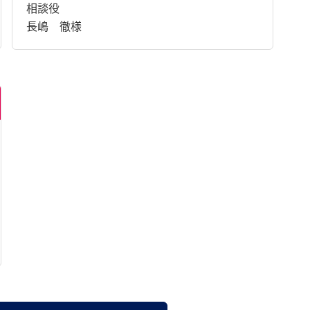
相談役
長嶋 徹様