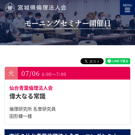
MENU
宮城県倫理法人会
モーニングセミナー開催日
07/06
6:00～7:00
仙台青葉倫理法人会
偉大なる常識
倫理研究所 名誉研究員
田形健一様