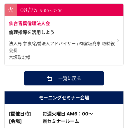
08/25
6:00～7:00
仙台青葉倫理法人会
倫理指導を活用しよう
法人局 参事/名誉法人アドバイザー / ㈲宮坂商事 取締役
会長
宮坂政宏様
一覧に戻る
モーニングセミナー会場
[開催日時]
毎週火曜日 AM6：00～
[会場]
県セミナールーム