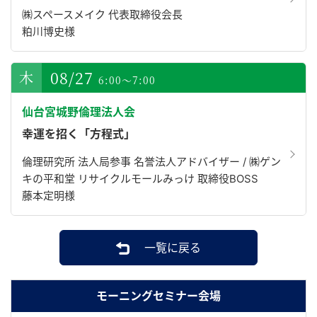
㈱スペースメイク 代表取締役会長
粕川博史様
08/27
6:00～7:00
仙台宮城野倫理法人会
幸運を招く「方程式」
倫理研究所 法人局参事 名誉法人アドバイザー / ㈱ゲン
キの平和堂 リサイクルモールみっけ 取締役BOSS
藤本定明様
一覧に戻る
モーニングセミナー会場