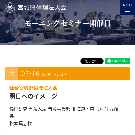
MENU
宮城県倫理法人会
モーニングセミナー開催日
07/16
6:00～7:00
仙台宮城野倫理法人会
明日へのイメージ
倫理研究所 法人局 普及事業部 北海道・東北方面 方面
長
松本真志様