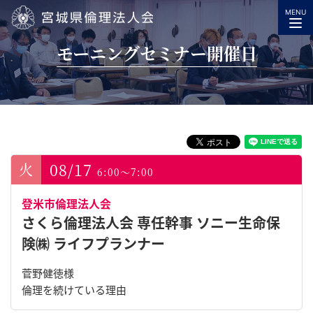
MENU
宮城県倫理法人会
モーニングセミナー開催日
08/17
6:00～7:00
登米市倫理法人会
さくら倫理法人会 専任幹事 ソニー生命保
険㈱ ライフプランナー
菅野健徳様
倫理を続けている理由