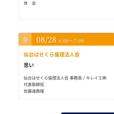
休 会
08/28
6:00～7:00
仙台はせくら倫理法人会
思い
仙台はせくら倫理法人会 事務長 / キレイエ㈱
代表取締役
佐藤達典様