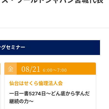
ングセミナー
08/21
6:00～7:00
仙台はせくら倫理法人会
一日一書5274日～どん底から学んだ
継続の力～