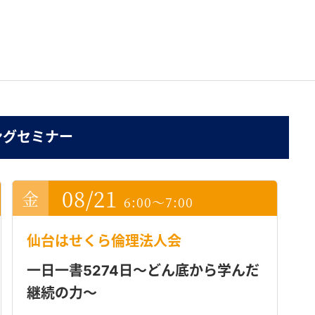
ングセミナー
08/21
6:00～7:00
仙台はせくら倫理法人会
一日一書5274日～どん底から学んだ
継続の力～