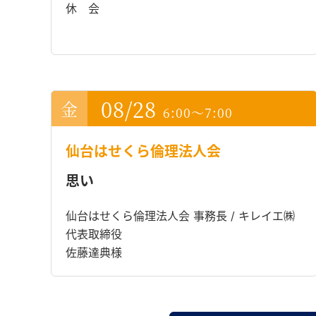
休 会
08/28
6:00～7:00
仙台はせくら倫理法人会
思い
仙台はせくら倫理法人会 事務長 / キレイエ㈱
代表取締役
佐藤達典様