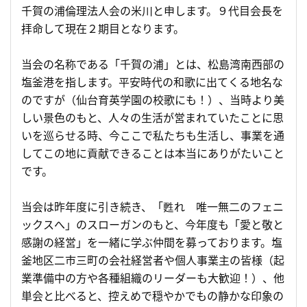
千賀の浦倫理法人会の米川と申します。９代目会長を
拝命して現在２期目となります。
当会の名称である「千賀の浦」とは、松島湾南西部の
塩釜港を指します。平安時代の和歌に出てくる地名な
のですが（仙台育英学園の校歌にも！）、当時より美
しい景色のもと、人々の生活が営まれていたことに思
いを巡らせる時、今ここで私たちも生活し、事業を通
してこの地に貢献できることは本当にありがたいこと
です。
当会は昨年度に引き続き、「甦れ 唯一無二のフェニ
ックスへ」のスローガンのもと、今年度も「愛と敬と
感謝の経営」を一緒に学ぶ仲間を募っております。塩
釜地区二市三町の会社経営者や個人事業主の皆様（起
業準備中の方や各種組織のリーダーも大歓迎！）、他
単会と比べると、控えめで穏やかでもの静かな印象の