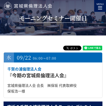
MENU
宮城県倫理法人会
モーニングセミナー開催日
09/22
06:00～07:00
千賀の浦倫理法人会
『今期の宮城県倫理法人会』
宮城県倫理法人会 会長 ㈱保坂 代表取締役
保坂浩一様