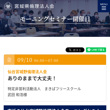
MENU
宮城県倫理法人会
モーニングセミナー開催日
09/10
06:00～07:00
仙台宮城野倫理法人会
ありのままで大丈夫！
特定非営利活動法人 まきばフリースクール
武田 和浩様