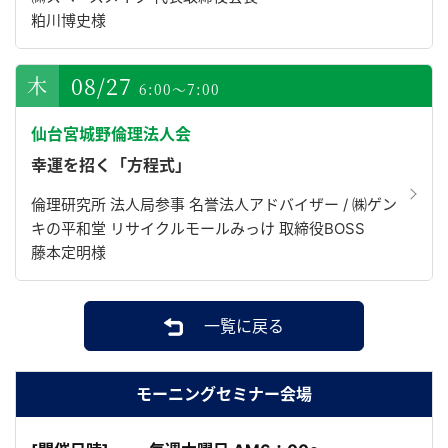
粕川博史様
08/27
6:00～7:00
仙台宮城野倫理法人会
幸運を招く「方程式」
倫理研究所 法人局参事 名誉法人アドバイザー / ㈱ゲン
キの平和堂 リサイクルモールみっけ 取締役BOSS
藤本定明様
一覧に戻る
モーニングセミナー会場