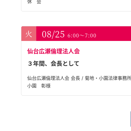
休 会
08/25
6:00～7:00
仙台広瀬倫理法人会
３年間、会長として
仙台広瀬倫理法人会 会長 / 菊地・小園法律事務所
小園 彰様