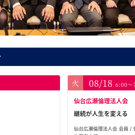
ー
08/18
6:00～
仙台広瀬倫理法人会
継続が人生を変える
仙台広瀬倫理法人会 会員 /