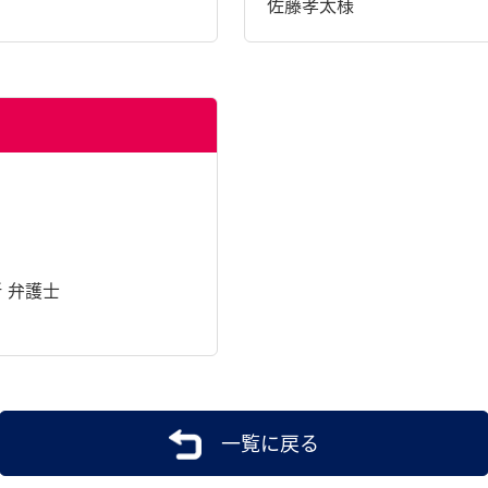
佐藤孝太様
 弁護士
一覧に戻る