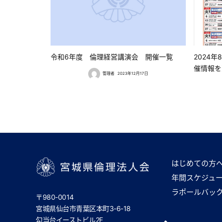
令和6年度 倫理経営講演会 開催一覧
2024
催情報を
管理者
2023年12月17日
はじめての方
年間スケジュ
宮城県倫理法人会
ラポールバッ
〒980-0014
宮城県仙台市青葉区本町3-6-18
勾当台イーストビル2F