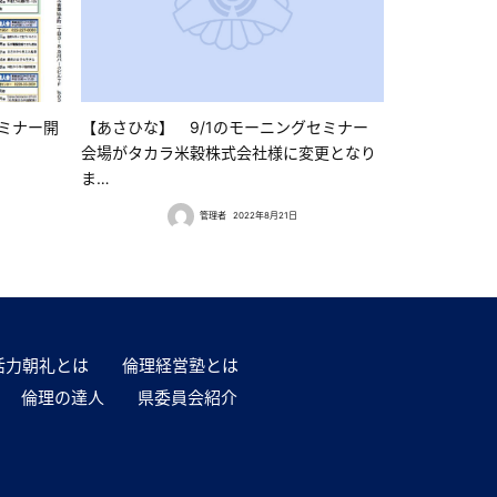
セミナー開
【あさひな】 9/1のモーニングセミナー
会場がタカラ米穀株式会社様に変更となり
ま…
管理者
2022年8月21日
活力朝礼とは
倫理経営塾とは
倫理の達人
県委員会紹介