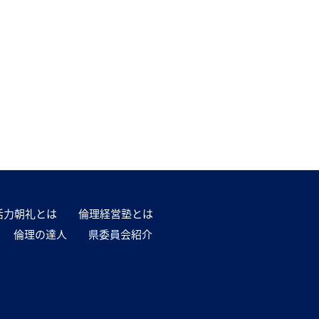
活力朝礼とは
倫理経営塾とは
倫理の達人
県委員会紹介