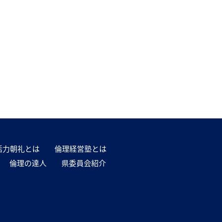
活力朝礼とは
倫理経営塾とは
倫理の達人
県委員会紹介