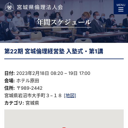
MENU
宮城県倫理法人会
年間スケジュール
第22期 宮城倫理経営塾 入塾式・第1講
日付:
2023年2月18日 08:20
–
19日 17:00
会場:
ホテル原田
住所:
〒989-2442
宮城県岩沼市大手町３−１８
[地図]
カテゴリ:
宮城県