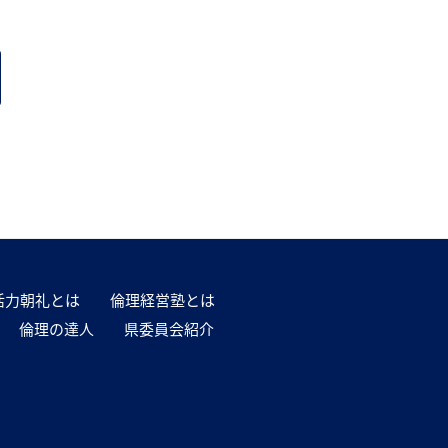
活力朝礼とは
倫理経営塾とは
倫理の達人
県委員会紹介