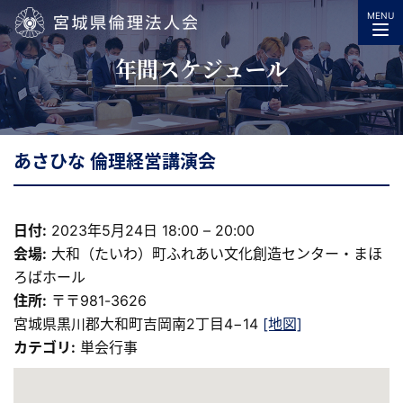
MENU
宮城県倫理法人会
年間スケジュール
あさひな 倫理経営講演会
日付:
2023年5月24日 18:00
–
20:00
会場:
大和（たいわ）町ふれあい文化創造センター・まほ
ろばホール
住所:
〒〒981-3626
宮城県黒川郡大和町吉岡南2丁目4−14
[地図]
カテゴリ:
単会行事