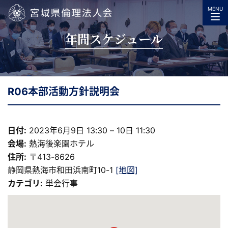
MENU
宮城県倫理法人会
年間スケジュール
R06本部活動方針説明会
日付:
2023年6月9日 13:30
–
10日 11:30
会場:
熱海後楽園ホテル
住所:
〒413-8626
静岡県熱海市和田浜南町10-1
[地図]
カテゴリ:
単会行事