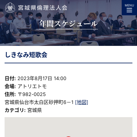
MENU
宮城県倫理法人会
年間スケジュール
しきなみ短歌会
日付:
2023年8月17日 14:00
会場:
アトリエトモ
住所:
〒982-0025
宮城県仙台市太白区砂押町6－1
[地図]
カテゴリ:
宮城県