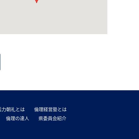
活力朝礼とは
倫理経営塾とは
倫理の達人
県委員会紹介