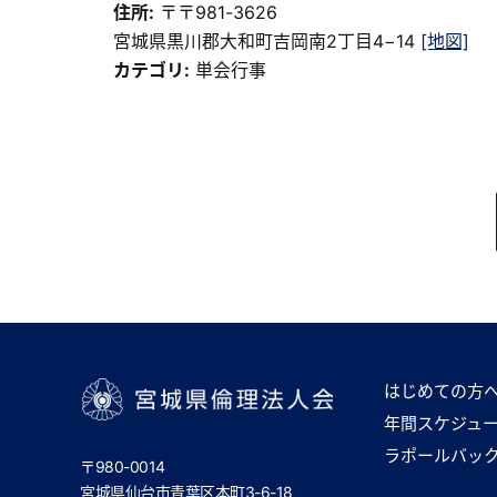
住所:
〒〒981-3626
宮城県黒川郡大和町吉岡南2丁目4−14
[地図]
カテゴリ:
単会行事
はじめての方
年間スケジュ
宮城県倫理法人会
ラポールバッ
〒980-0014
宮城県仙台市青葉区本町3-6-18