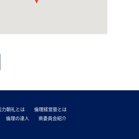
活力朝礼とは
倫理経営塾とは
倫理の達人
県委員会紹介