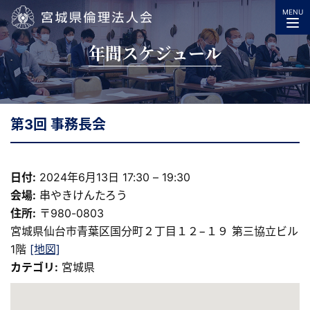
MENU
宮城県倫理法人会
年間スケジュール
第3回 事務長会
日付:
2024年6月13日 17:30
–
19:30
会場:
串やきけんたろう
住所:
〒980-0803
宮城県仙台市青葉区国分町２丁目１２−１９ 第三協立ビル
1階
[地図]
カテゴリ:
宮城県