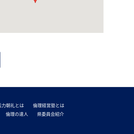
活力朝礼とは
倫理経営塾とは
倫理の達人
県委員会紹介