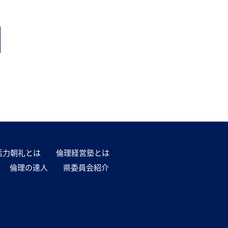
活力朝礼とは
倫理経営塾とは
倫理の達人
県委員会紹介