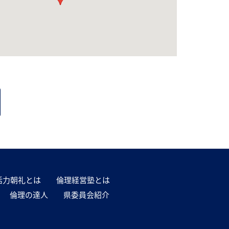
活力朝礼とは
倫理経営塾とは
倫理の達人
県委員会紹介