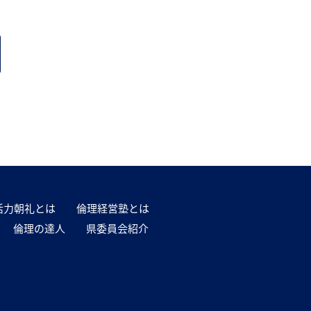
活力朝礼とは
倫理経営塾とは
倫理の達人
県委員会紹介