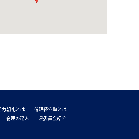
活力朝礼とは
倫理経営塾とは
倫理の達人
県委員会紹介