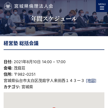
MENU
宮城県倫理法人会
年間スケジュール
経営塾 総括会議
日付:
2021年8月10日 14:00
–
17:00
会場:
茂庭荘
住所:
〒982-0251
宮城県仙台市太白区茂庭字人来田西１４３ー３
[地図]
カテゴリ:
宮城県