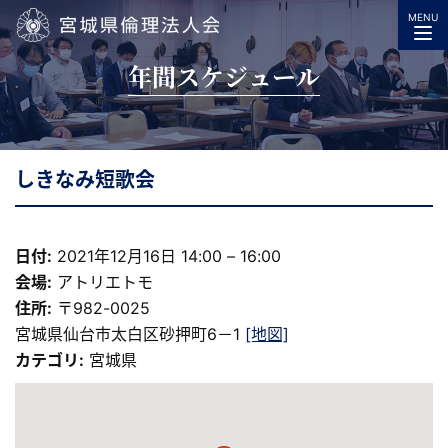
MENU
宮城県倫理法人会
年間スケジュール
しきなみ短歌会
日付:
2021年12月16日 14:00
–
16:00
会場:
アトリエトモ
住所:
〒982-0025
宮城県仙台市太白区砂押町6－1
[地図]
カテゴリ:
宮城県