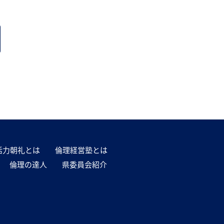
活力朝礼とは
倫理経営塾とは
倫理の達人
県委員会紹介