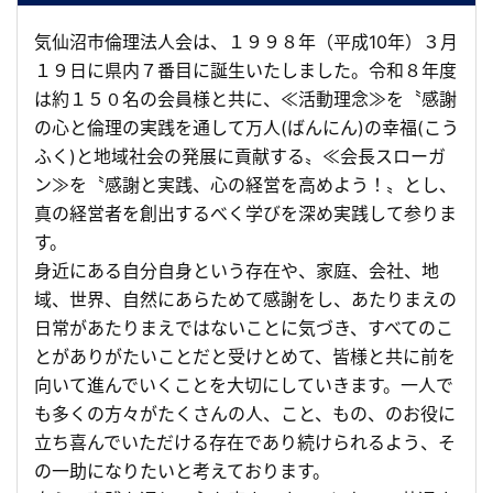
気仙沼市倫理法人会は、１９９８年（平成10年）３月
１９日に県内７番目に誕生いたしました。令和８年度
は約１５０名の会員様と共に、≪活動理念≫を〝感謝
の心と倫理の実践を通して万人(ばんにん)の幸福(こう
ふく)と地域社会の発展に貢献する〟≪会長スローガ
ン≫を〝感謝と実践、心の経営を高めよう！〟とし、
真の経営者を創出するべく学びを深め実践して参りま
す。
身近にある自分自身という存在や、家庭、会社、地
域、世界、自然にあらためて感謝をし、あたりまえの
日常があたりまえではないことに気づき、すべてのこ
とがありがたいことだと受けとめて、皆様と共に前を
向いて進んでいくことを大切にしていきます。一人で
も多くの方々がたくさんの人、こと、もの、のお役に
立ち喜んでいただける存在であり続けられるよう、そ
の一助になりたいと考えております。