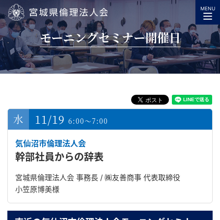
MENU
宮城県倫理法人会
モーニングセミナー開催日
11/19
6:00～7:00
気仙沼市倫理法人会
幹部社員からの辞表
宮城県倫理法人会 事務長 / ㈱友善商事 代表取締役
小笠原博美様