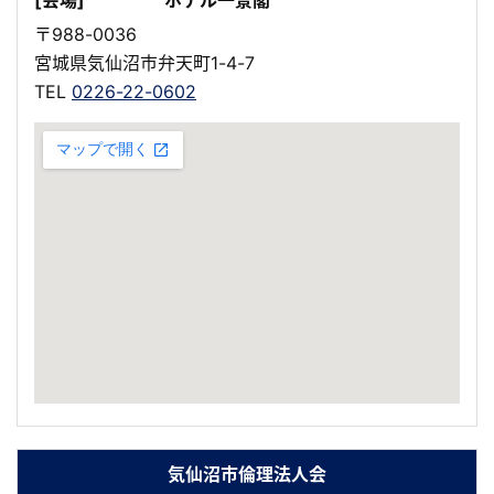
[会場]
ホテル一景閣
〒988-0036
宮城県気仙沼市弁天町1-4-7
TEL
0226-22-0602
気仙沼市倫理法人会