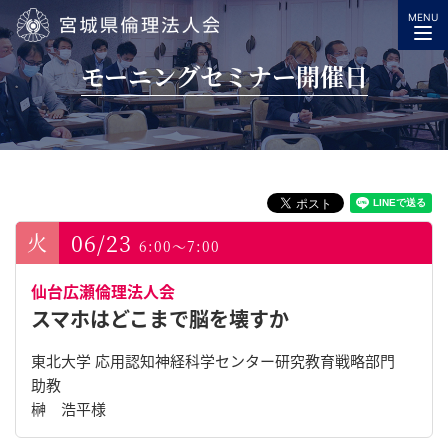
MENU
宮城県倫理法人会
モーニングセミナー開催日
06/23
6:00～7:00
仙台広瀬倫理法人会
スマホはどこまで脳を壊すか
東北大学 応用認知神経科学センター研究教育戦略部門
助教
榊 浩平様