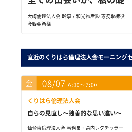
大崎倫理法人会 幹事 / 和光物産㈱ 専務取締役
今野亜希様
直近のくりはら倫理法人会モーニング
08/07
6:00～7:00
くりはら倫理法人会
自らの見直し～独善的な思い違い～
仙台東倫理法人会 事務長・県内レクチャラー