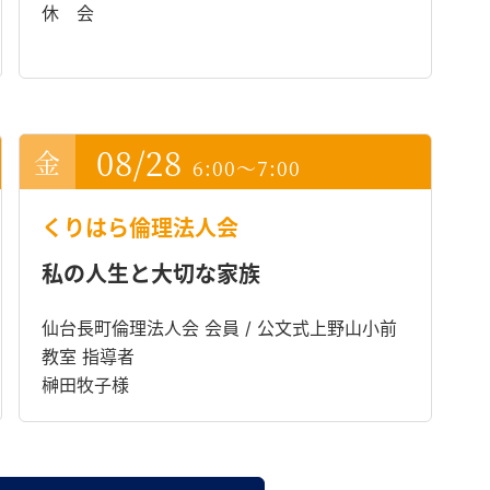
休 会
08/28
6:00～7:00
くりはら倫理法人会
私の人生と大切な家族
仙台長町倫理法人会 会員 / 公文式上野山小前
教室 指導者
榊田牧子様