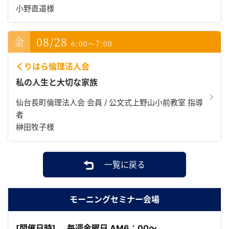
小野直道様
08/28
6:00～7:00
くりはら倫理法人会
私の人生と大切な家族
仙台長町倫理法人会 会員 / 公文式上野山小前教室 指導
者
榊田牧子様
一覧に戻る
モーニングセミナー会場
[開催日時]
毎週金曜日 AM6：00～