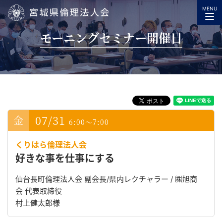
MENU
宮城県倫理法人会
モーニングセミナー開催日
07/31
6:00～7:00
くりはら倫理法人会
好きな事を仕事にする
仙台長町倫理法人会 副会長/県内レクチャラー / ㈱旭商
会 代表取締役
村上健太郎様