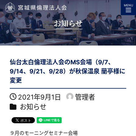
MENU
宮城県倫理法人会
お知らせ
仙台太白倫理法人会のMS会場（9/7、
9/14、9/21、9/28）が秋保温泉 蘭亭様に
変更
2021年9月1日
管理者
投稿日
著
カテゴリー
お知らせ
者
９月のモーニングセミナー会場