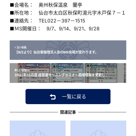
■会場名： 奥州秋保温泉 蘭亭
■所在地： 仙台市太白区秋保町湯元字木戸保７－１
■連絡先： TEL022－397－1515
■ＭS開催日： 9/7、9/14、9/21、9/28
古い投稿
【9/2より】仙台東倫理法人会のMS会場が変わります。
新しい投稿
2021年10月度 経営者モーニングセミナー開催情報を更新し…
一覧に戻る
関連記事